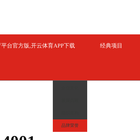
平台官方版,开云体育APP下载
经典项目
企业简介
企业文化
发展历程
组织架构
品牌荣誉