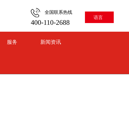
全国联系热线
语言
400-110-2688
服务
新闻资讯
您的位置：
首页
>
关于富士
>
品牌荣誉