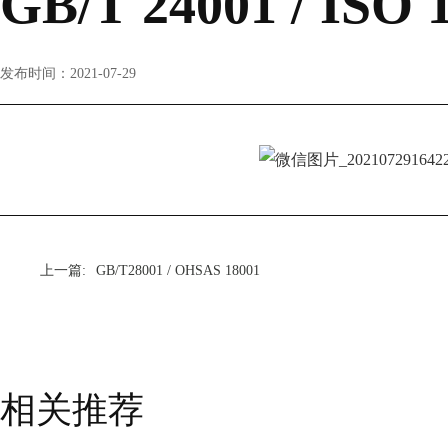
GB/T 24001 / ISO 
发布时间：
2021-07-29
上一篇:
GB/T28001 / OHSAS 18001
相关推荐