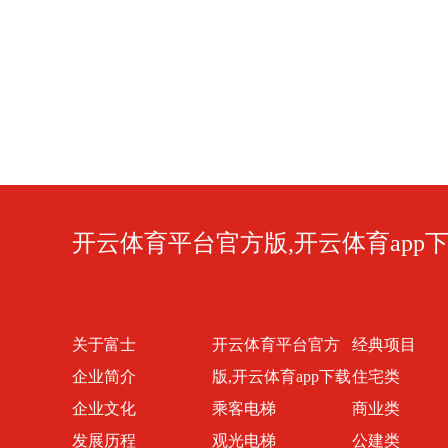
开云体育平台官方版,开云体育app
关于富士
开云体育平台官方
经典项目
企业简介
版,开云体育app下载
住宅类
企业文化
乘客电梯
商业类
发展历程
观光电梯
公建类