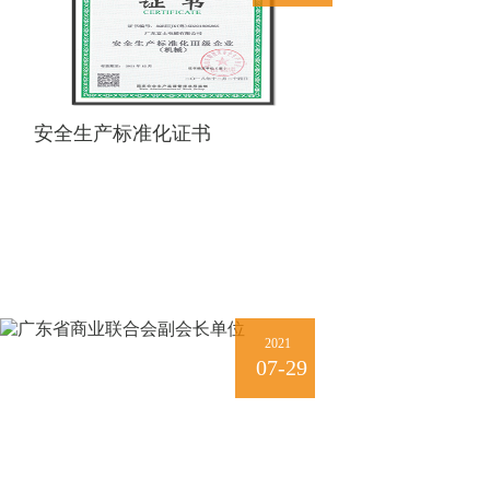
安全生产标准化证书
2021
07-29