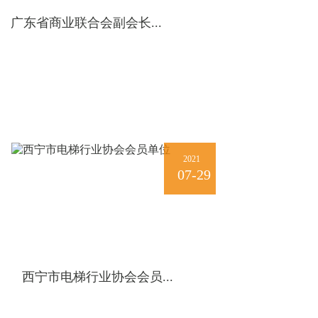
广东省商业联合会副会长...
2021
07-29
西宁市电梯行业协会会员...