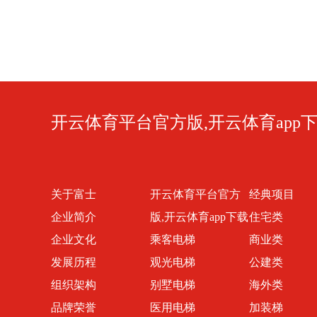
开云体育平台官方版,开云体育app
关于富士
开云体育平台官方
经典项目
企业简介
版,开云体育app下载
住宅类
企业文化
乘客电梯
商业类
发展历程
观光电梯
公建类
组织架构
别墅电梯
海外类
品牌荣誉
医用电梯
加装梯