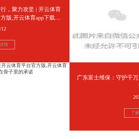
行，聚力攻坚 | 开云体育
方版,开云体育app下载年
结规划会
/12
详情
广东富士维保：守护千万
20
了