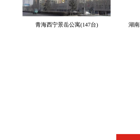
青海西宁景岳公寓(147台)
湖南