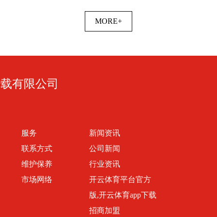
MORE+
下载有限公司
服务
新闻资讯
联系方式
公司新闻
维护保养
行业资讯
市场网络
开云体育平台官方
版,开云体育app下载
招商加盟